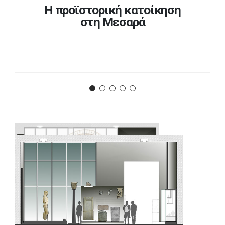
H προϊστορική κατοίκηση
στη Μεσαρά