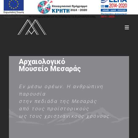
Αρχαιολογικό
Μουσείο Μεσαράς
Εν μέσω ορέων. Η ανθρώπινη
παρουσία
στην πεδιάδα της Μεσαράς
από τους προϊστορικούς
ως τους χριστιανικούς χρόνους.