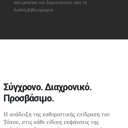
από μελέτες και δημοσιεύσεις από τη
που
διεθνή βιβλιογραφία.
σε 
ελλ
Σύγχρονο. Διαχρονικό.
Προσβάσιμο.
Η ανάδειξη της καθοριστικής επίδραση του
Τόπου, στις κάθε είδους εκφάνσεις της