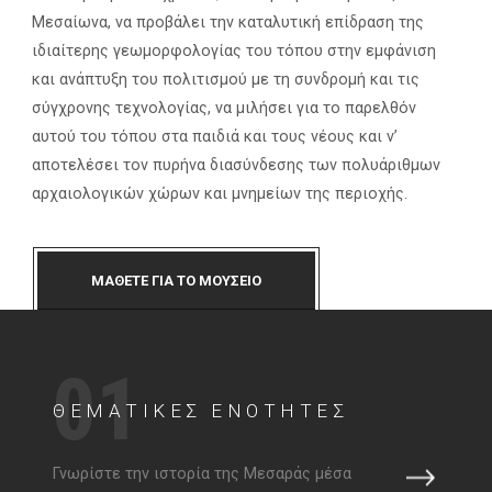
Μεσαίωνα, να προβάλει την καταλυτική επίδραση της
ιδιαίτερης γεωμορφολογίας του τόπου στην εμφάνιση
και ανάπτυξη του πολιτισμού με τη συνδρομή και τις
σύγχρονης τεχνολογίας, να μιλήσει για το παρελθόν
αυτού του τόπου στα παιδιά και τους νέους και ν’
αποτελέσει τον πυρήνα διασύνδεσης των πολυάριθμων
αρχαιολογικών χώρων και μνημείων της περιοχής.
ΜΑΘΕΤΕ ΓΙΑ ΤΟ ΜΟΥΣΕΙΟ
01
ΘΕΜΑΤΙΚΕΣ ΕΝΟΤΗΤΕΣ
Γ
Γνωρίστε την ιστορία της Μεσαράς μέσα
Εντ