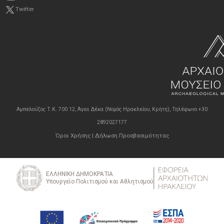
Twitter
Αμπελούζος Τ.Κ. 700 12, Άγιοι Δέκα (Νομός Ηρακλείου, Κρήτη), Τηλέφωνο +30
2892027177
Όροι Χρήσης
|
Δήλωση Προσβασιμότητας