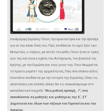
πανέμορφη Ευρώπη; Ποιος την ερωτεύτηκε και την άρπαξε
για να την κάνει δική του; Πώς συνδέεται το ιερό ζώο των
Μινωιτών, ο ταύρος, με αυτόν τον μύθο; Ποιοι ήταν οι τρεις
γιοι της και ποια η σχέση του Αστερίωνα, του βασιλιά της
Κρήτης, με την Ευρώπη και τους γιους της; Ποιο θεωρείται
το πρώτο ρομπότ της αρχαιότητας; Πώς ένα σπάνιο είδος
πλατάνου συνδέεται με την ιστορία της Ευρώπης; Όλες τις
απαντήσεις και πολλές άλλες θα τις ανακαλύψουμε στο
εκπαιδευτικό παιχνίδι “
Μια μυθική αρπαγή...!”, που
απευθύνεται σε μαθητές και μαθήτριες της Ε΄, ΣΤ΄
Δημοτικού και όλων των τάξεων του Γυμνασίου και του
Λυκείου.